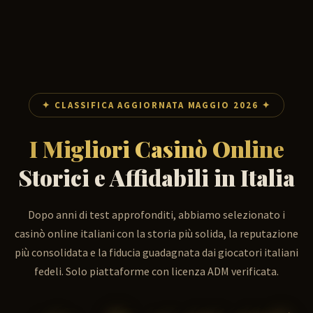
✦ CLASSIFICA AGGIORNATA MAGGIO 2026 ✦
I Migliori Casinò Online
Storici e Affidabili in Italia
Dopo anni di test approfonditi, abbiamo selezionato i
casinò online italiani con la storia più solida, la reputazione
più consolidata e la fiducia guadagnata dai giocatori italiani
fedeli. Solo piattaforme con licenza ADM verificata.